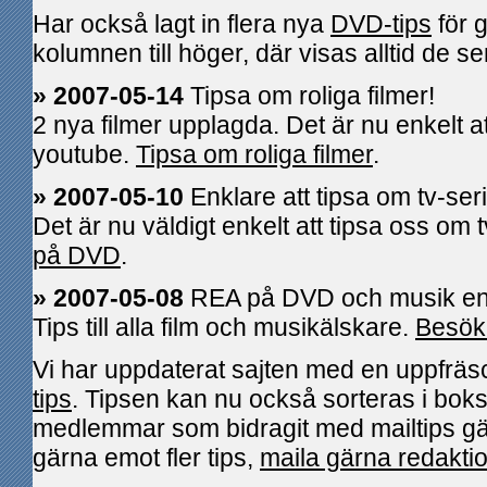
Har också lagt in flera nya
DVD-tips
för g
kolumnen till höger, där visas alltid de s
» 2007-05-14
Tipsa om roliga filmer!
2 nya filmer upplagda. Det är nu enkelt at
youtube.
Tipsa om roliga filmer
.
» 2007-05-10
Enklare att tipsa om tv-se
Det är nu väldigt enkelt att tipsa oss om
på DVD
.
» 2007-05-08
REA på DVD och musik end
Tips till alla film och musikälskare.
Besök
Vi har uppdaterat sajten med en uppfrä
tips
. Tipsen kan nu också sorteras i bokst
medlemmar som bidragit med mailtips gäl
gärna emot fler tips,
maila gärna redaktio