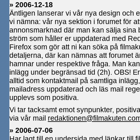
» 2006-12-18
Äntligen lanserar vi vår nya design och ett 
vi nämna: vår nya sektion i forumet för at
annonsmarknad där man kan sälja sina 
ström som håller er uppdaterad med Redax 
Firefox som gör att ni kan söka på filmaku
detaljerna, där kan nämnas att forumet ä
hamnar under respektive fråga. Man kan
inlägg under begränsad tid (2h). OBS! Er
alltid som kontaktmail på samtliga inlägg, 
mailadress uppdaterad och läs mail rege
upplevs som positiva.
Vi tar tacksamt emot synpunkter, positi
via vår mail
redaktionen@filmakuten.co
» 2006-07-06
Har lagt till en undersida med länkar till 