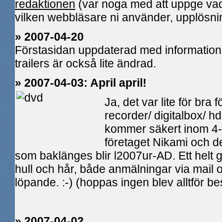
redaktionen
(var noga med att uppge vad
vilken webbläsare ni använder, upplösnin
» 2007-04-20
Förstasidan uppdaterad med informatio
trailers är också lite ändrad.
» 2007-04-03: April april!
Ja, det var lite för bra
recorder/ digitalbox/ h
kommer säkert inom 4-5
företaget Nikami och de
som baklänges blir l2007ur-AD. Ett helt
hull och hår, både anmälningar via mail
löpande. :-) (hoppas ingen blev alltför bes
» 2007-04-02