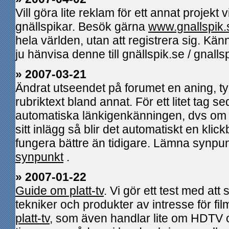
Vill göra lite reklam för ett annat projekt v
gnällspikar. Besök gärna
www.gnallspik.
hela världen, utan att registrera sig. Kä
ju hänvisa denne till gnällspik.se / gnallsp
» 2007-03-21
Ändrat utseendet på forumet en aning, t
rubriktext bland annat. För ett litet tag 
automatiska länkigenkänningen, dvs om 
sitt inlägg så blir det automatiskt en kli
fungera bättre än tidigare. Lämna synpunk
synpunkt
.
» 2007-01-22
Guide om platt-tv
. Vi gör ett test med att
tekniker och produkter av intresse för fil
platt-tv
, som även handlar lite om HDTV 