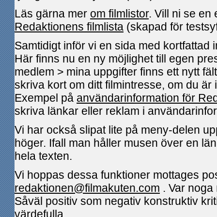
Läs gärna mer
om filmlistor
. Vill ni se en
Redaktionens filmlista
(skapad för testsyf
Samtidigt inför vi en sida med kortfattad
Här finns nu en ny möjlighet till egen pr
medlem > mina uppgifter finns ett nytt fäl
skriva kort om ditt filmintresse, om du är i
Exempel på
användarinformation för Re
skriva länkar eller reklam i användarinfo
Vi har också slipat lite på meny-delen up
höger. Ifall man håller musen över en län
hela texten.
Vi hoppas dessa funktioner mottages posit
redaktionen@filmakuten.com
. Var noga 
Såväl positiv som negativ konstruktiv krit
värdefulla.