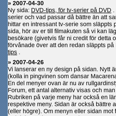
» 2007-04-30
Ny sida:
DVD-tips, för tv-serier på DVD
.
serier och vad passar då bättre än att 
hittar en intressant tv-serie som släpp
sida, hör av er till filmakuten så vi kan lä
besökare (givetvis får ni credit för detta om
förvånade över att den redan släppts på 
tips
.
» 2007-04-26
Vi lanserar en ny design på sidan. Nytt 
(kolla in pingvinen som dansar Macarena! 
En del menyer ovan är nu av rullgardinst
Forum, ett antal alternativ visas och man 
Rubriken på varje meny har också en länk
respektive meny. Sidan är också bättre
(eller högre). Om menyn eller sidan mot 