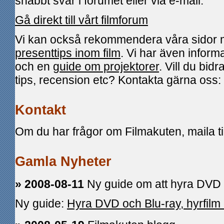
snabbt svar i forumet eller via e-mail.
Gå direkt till vårt filmforum
Vi kan också rekommendera våra sidor
presenttips inom film
. Vi har även infor
och en
guide om projektorer
. Vill du bi
tips, recension etc? Kontakta gärna oss:
Kontakt
Om du har frågor om Filmakuten, maila ti
Gamla Nyheter
» 2008-08-11
Ny guide om att hyra DVD 
Ny guide:
Hyra DVD och Blu-ray, hyrfilm 