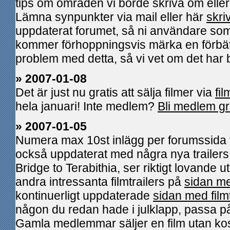
tips om områden vi borde skriva om elle
Lämna synpunkter via mail eller här
skri
uppdaterat forumet, så ni användare som 
kommer förhoppningsvis märka en förbätt
problem med detta, så vi vet om det har b
» 2007-01-08
Det är just nu gratis att sälja filmer via
fi
hela januari! Inte medlem?
Bli medlem gr
» 2007-01-05
Numera max 10st inlägg per forumssida f
också uppdaterat med några nya trailer
Bridge to Terabithia, ser riktigt lovande ut
andra intressanta filmtrailers på
sidan me
kontinuerligt uppdaterade
sidan med filmt
någon du redan hade i julklapp, passa p
Gamla medlemmar säljer en film utan kos