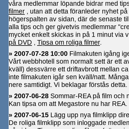
våra medlemmar löpande bidrar med tip
filmer
, utan att detta föranleder nyhet på 
högerspalten av sidan, där de senaste till
alla tips och ger givetvis medlemmar "cred
mycket enkelt skickas in på 1 minut via v
på DVD
,
Tipsa om roliga filmer
.
» 2007-07-28 10:00
Filmakuten igång ig
Vårt webbhotell som normalt sett är ett a
kväll) dessvärre ett driftavbrott mellan 
inte filmakuten igår sen kväll/natt. Många
nere samtidigt. Vi beklagar förstås detta.
» 2007-06-28
Sommar-REA på film och 
Kan tipsa om att Megastore nu har REA.
» 2007-06-15
Lägg upp nya filmklipp dire
De roliga filmklipp som inloggade medle