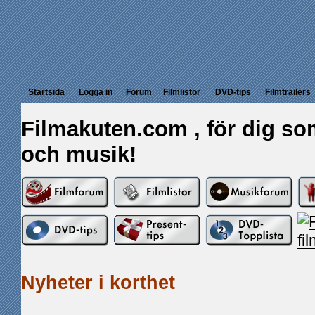
Startsida
Logga in
Forum
Filmlistor
DVD-tips
Filmtrailers
Filmakuten.com , för dig som
och musik!
Nyheter i korthet