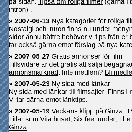
på sidan.
Tipsa om roliga filmer
(gärna i 
intron) .
» 2007-06-13
Nya kategorier för roliga fi
Nostalgi
och
intron
finns nu under menyn r
sidor ännu bättre behöver vi tips från er
tar också gärna emot förslag på nya kate
» 2007-05-27
Gratis annonser för film
Tillsvidare är det gratis att sälja begagn
annonsmarknad
. Inte medlem?
Bli medl
» 2007-05-23
Ny sida med länkar
Ny sida med
länkar till filmsajter
. Finns 
Vi tar gärna emot länktips.
» 2007-05-19
Veckans klipp på Ginza, TV
Titlar som Vita huset, Six feet under, Th
Ginza
.