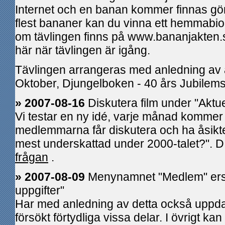
Internet och en banan kommer finnas göm
flest bananer kan du vinna ett hemmabio
om tävlingen finns på www.bananjakten.
här när tävlingen är igång.
Tävlingen arrangeras med anledning av 
Oktober, Djungelboken - 40 års Jubilems
» 2007-08-16
Diskutera film under "Aktue
Vi testar en ny idé, varje månad kommer 
medlemmarna får diskutera och ha åsikter 
mest underskattad under 2000-talet?". D
frågan
.
» 2007-08-09
Menynamnet "Medlem" ers
uppgifter"
Har med anledning av detta också uppd
försökt förtydliga vissa delar. I övrigt ka