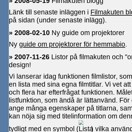
» 2008-05-19
Filmakuten blogg
Länk till senaste inläggen i
Filmakuten b
på sidan (under senaste inlägg).
» 2008-02-10
Ny guide om projektorer
Ny
guide om projektorer för hemmabio
.
» 2007-11-26
Listor på filmakuten och 
design!
Vi lanserar idag funktionen filmlistor, s
en lista med sina egna filmtitlar. Vi vet at
och flera har efterfrågat funktionen. Målet
listfunktion, som ändå är lättanvänd. För 
ange många egenskaper på titlarna, sam
kan nöja sig med titelinformation om den
tydligt med en symbol (
) vilka använ