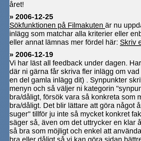
året!
» 2006-12-25
Sökfunktionen på Filmakuten
är nu uppd
inlägg som matchar alla kriterier eller e
eller annat lämnas mer fördel här:
Skriv 
» 2006-12-19
Vi har läst all feedback under dagen. Har 
där ni gärna får skriva fler inlägg om vad 
en del gamla inlägg dit) . Synpunkter skrivs
menyn och så väljer ni kategorin "synpu
bra/dåligt, försök vara så konkreta som 
bra/dåligt. Det blir lättare att göra något 
suger" tillför ju inte så mycket konkret 
säger så, även om det uttrycker en klar åsik
så bra som möjligt och enkel att använd
bra eller dåligt så vi kan göra sidan bättr