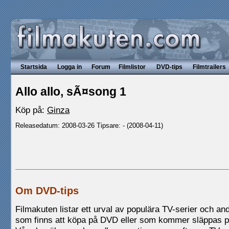
Startsida
Logga in
Forum
Filmlistor
DVD-tips
Filmtrailers
Allo allo, sÃ¤song 1
Köp på:
Ginza
Releasedatum: 2008-03-26 Tipsare: - (2008-04-11)
Om DVD-tips
Filmakuten listar ett urval av populära TV-serier och andr
som finns att köpa på DVD eller som kommer släppas 