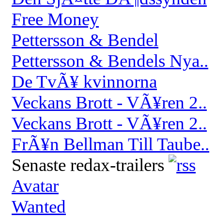
Free Money
Pettersson & Bendel
Pettersson & Bendels Nya..
De TvÃ¥ kvinnorna
Veckans Brott - VÃ¥ren 2..
Veckans Brott - VÃ¥ren 2..
FrÃ¥n Bellman Till Taube..
Senaste redax-trailers
Avatar
Wanted