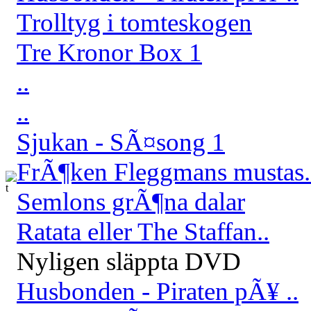
Trolltyg i tomteskogen
Tre Kronor Box 1
..
..
Sjukan - SÃ¤song 1
FrÃ¶ken Fleggmans mustas.
Semlons grÃ¶na dalar
Ratata eller The Staffan..
Nyligen släppta DVD
Husbonden - Piraten pÃ¥ ..