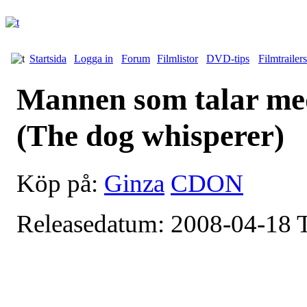
Startsida
Logga in
Forum
Filmlistor
DVD-tips
Filmtrailers
Mannen som talar med
(The dog whisperer)
Köp på:
Ginza
CDON
Releasedatum: 2008-04-18 T