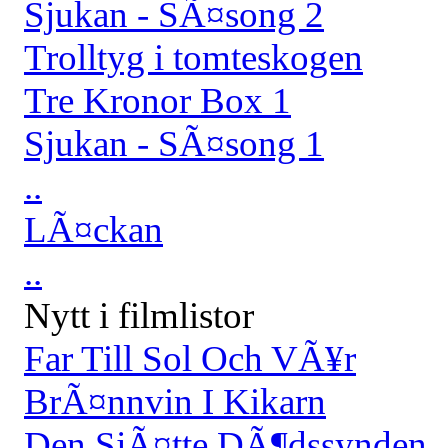
Sjukan - SÃ¤song 2
Trolltyg i tomteskogen
Tre Kronor Box 1
Sjukan - SÃ¤song 1
..
LÃ¤ckan
..
Nytt i filmlistor
Far Till Sol Och VÃ¥r
BrÃ¤nnvin I Kikarn
Den SjÃ¤tte DÃ¶dssynden