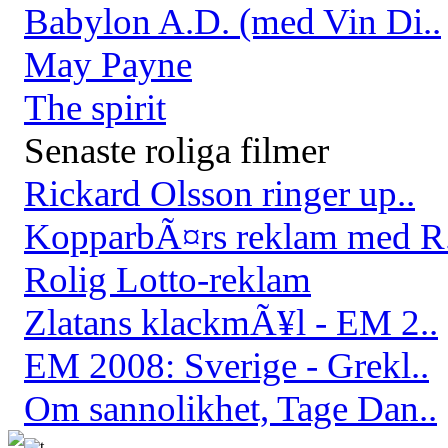
Babylon A.D. (med Vin Di..
May Payne
The spirit
Senaste roliga filmer
Rickard Olsson ringer up..
KopparbÃ¤rs reklam med R.
Rolig Lotto-reklam
Zlatans klackmÃ¥l - EM 2..
EM 2008: Sverige - Grekl..
Om sannolikhet, Tage Dan..