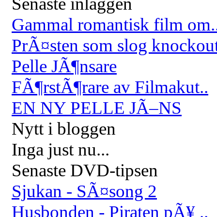
Senaste inläggen
Gammal romantisk film om.
PrÃ¤sten som slog knockou
Pelle JÃ¶nsare
FÃ¶rstÃ¶rare av Filmakut..
EN NY PELLE JÃ–NS
Nytt i bloggen
Inga just nu...
Senaste DVD-tipsen
Sjukan - SÃ¤song 2
Husbonden - Piraten pÃ¥ ..