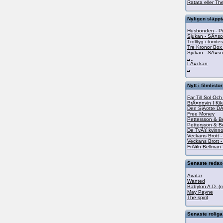
Ratata eller The
Nyligen släpp
Husbonden - Pi
Sjukan - SÃ¤s
Trolltyg i tomt
Tre Kronor Box
Sjukan - SÃ¤s
..
LÃ¤ckan
..
Nytt i filmlistor
Far Till Sol Oc
BrÃ¤nnvin I Kik
Den SjÃ¤tte D
Free Money
Pettersson & B
Pettersson & B
De TvÃ¥ kvinn
Veckans Brott -
Veckans Brott -
FrÃ¥n Bellman T
Senaste redax-
Avatar
Wanted
Babylon A.D. (m
May Payne
The spirit
Senaste roliga