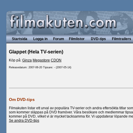
Startsida
Logga in
Forum
Filmlistor
DVD-tips
Filmtrailers
Glappet (Hela TV-serien)
Köp på:
Ginza
Megastore
CDON
Releasedatum: 2007-06-20 Tipsare: - (2007-05-14)
Om DVD-tips
Filmakuten listar ett urval av populära TV-serier och andra eftersökta titlar so
som kommer släppas på DVD framöver. Våra besökare och medlemmar tipsar 
kommer på DVD, vilket vi är mycket tacksamma för. Vi uppdaterar löpande med f
Se andra DVD-tips