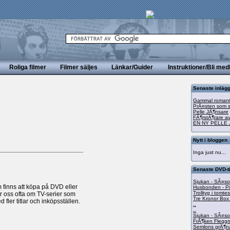
Roliga filmer
Filmer säljes
Länkar/Guider
Instruktioner/Bli me
Senaste inläg
Gammal romanti
PrÃ¤sten som s
Pelle JÃ¶nsare
FÃ¶rstÃ¶rare av
EN NY PELLE 
Nytt i bloggen
Inga just nu...
Senaste DVD-t
Sjukan - SÃ¤s
m finns att köpa på DVD eller
Husbonden - Pi
Trolltyg i tomt
oss ofta om TV-serier som
Tre Kronor Box
ler titlar och inköpsställen.
..
..
Sjukan - SÃ¤s
FrÃ¶ken Flegg
Semlons grÃ¶na