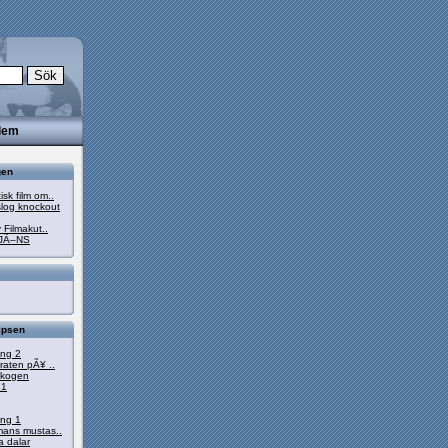
dlem
gen
sk film om..
log knockout
 Filmakut..
JÃ–NS
ipsen
ong 2
raten pÃ¥ ..
eskogen
 1
ong 1
mans mustas..
 dalar