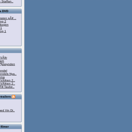
 Staffan..
ta DVD
raten pÃ¥ ..
ong 2
eskogen
 1
ong 1
h VÃ¥r
arn
Ã¶dssynden
endel
endels Nya..
orna
 VÃ¥ren 2..
 VÃ¥ren 2..
ill Taube..
trailers
ed Vin Di..
 filmer