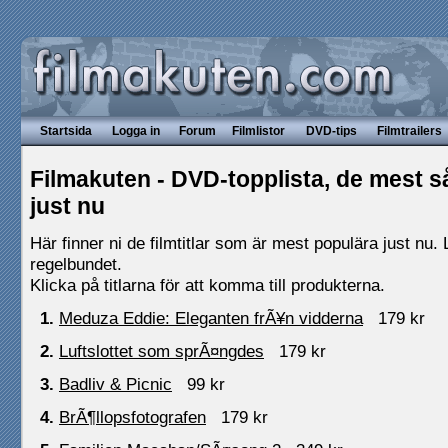
Startsida
Logga in
Forum
Filmlistor
DVD-tips
Filmtrailers
Filmakuten - DVD-topplista, de mest så
just nu
Här finner ni de filmtitlar som är mest populära just nu.
regelbundet.
Klicka på titlarna för att komma till produkterna.
1.
Meduza Eddie: Eleganten frÃ¥n vidderna
179 kr
2.
Luftslottet som sprÃ¤ngdes
179 kr
3.
Badliv & Picnic
99 kr
4.
BrÃ¶llopsfotografen
179 kr