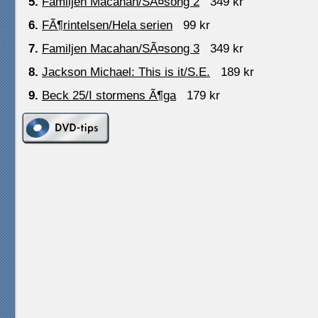
5.
Familjen Macahan/SÃ¤song 2
349 kr
6.
FÃ¶rintelsen/Hela serien
99 kr
7.
Familjen Macahan/SÃ¤song 3
349 kr
8.
Jackson Michael: This is it/S.E.
189 kr
9.
Beck 25/I stormens Ã¶ga
179 kr