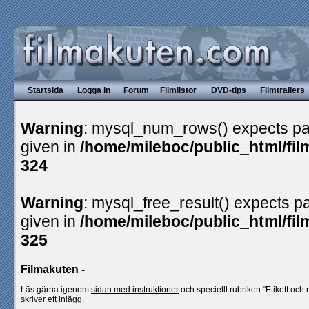
Startsida
Logga in
Forum
Filmlistor
DVD-tips
Filmtrailers
Warning
: mysql_num_rows() expects pa
given in
/home/mileboc/public_html/fil
324
Warning
: mysql_free_result() expects p
given in
/home/mileboc/public_html/fil
325
Filmakuten -
Läs gärna igenom
sidan med instruktioner
och speciellt rubriken "Etikett och 
skriver ett inlägg.