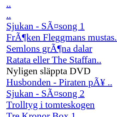
..
..
Sjukan - SÃ¤song 1
FrÃ¶ken Fleggmans mustas.
Semlons grÃ¶na dalar
Ratata eller The Staffan..
Nyligen släppta DVD
Husbonden - Piraten pÃ¥ ..
Sjukan - SÃ¤song 2
Trolltyg i tomteskogen
Tre Kronor Box 1