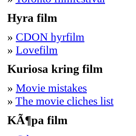
Hyra film
»
CDON hyrfilm
»
Lovefilm
Kuriosa kring film
»
Movie mistakes
»
The movie cliches list
KÃ¶pa film