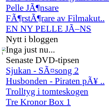
Pelle JÃ¶nsare
FÃ¶rstÃ¶rare av Filmakut..
EN NY PELLE JÃ–NS
Nytt i bloggen
Inga just nu...
Senaste DVD-tipsen
Sjukan - SÃ¤song 2
Husbonden - Piraten pÃ¥ ..
Trolltyg i tomteskogen
Tre Kronor Box 1