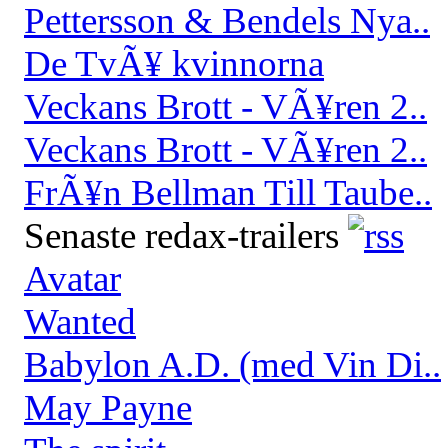
Pettersson & Bendels Nya..
De TvÃ¥ kvinnorna
Veckans Brott - VÃ¥ren 2..
Veckans Brott - VÃ¥ren 2..
FrÃ¥n Bellman Till Taube..
Senaste redax-trailers
Avatar
Wanted
Babylon A.D. (med Vin Di..
May Payne