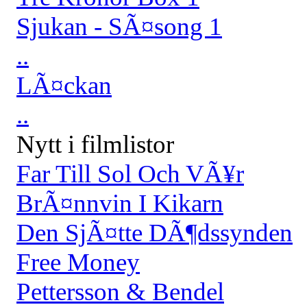
Sjukan - SÃ¤song 1
..
LÃ¤ckan
..
Nytt i filmlistor
Far Till Sol Och VÃ¥r
BrÃ¤nnvin I Kikarn
Den SjÃ¤tte DÃ¶dssynden
Free Money
Pettersson & Bendel