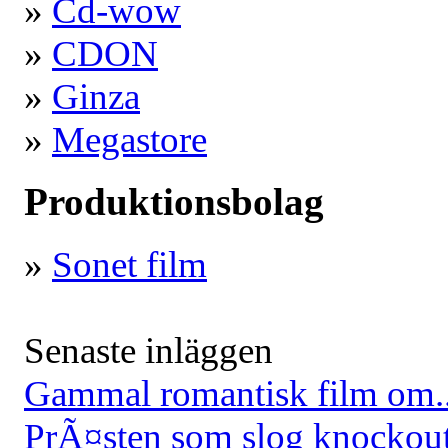
»
Cd-wow
»
CDON
»
Ginza
»
Megastore
Produktionsbolag
»
Sonet film
Senaste inläggen
Gammal romantisk film om.
PrÃ¤sten som slog knockou