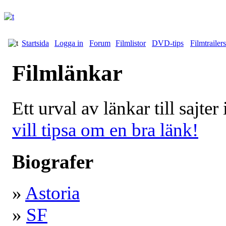
Startsida
Logga in
Forum
Filmlistor
DVD-tips
Filmtrailers
Filmlänkar
Ett urval av länkar till sajte
vill tipsa om en bra länk!
Biografer
»
Astoria
»
SF