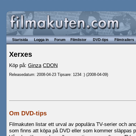
Startsida
Logga in
Forum
Filmlistor
DVD-tips
Filmtrailers
Xerxes
Köp på:
Ginza
CDON
Releasedatum: 2008-04-23 Tipsare: 1234 :) (2008-04-09)
Om DVD-tips
Filmakuten listar ett urval av populära TV-serier och andr
som finns att köpa på DVD eller som kommer släppas 