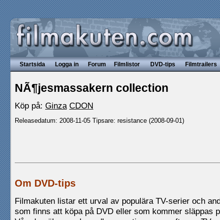
Startsida
Logga in
Forum
Filmlistor
DVD-tips
Filmtrailers
NÃ¶jesmassakern collection
Köp på:
Ginza
CDON
Releasedatum: 2008-11-05 Tipsare: resistance (2008-09-01)
Om DVD-tips
Filmakuten listar ett urval av populära TV-serier och andr
som finns att köpa på DVD eller som kommer släppas 