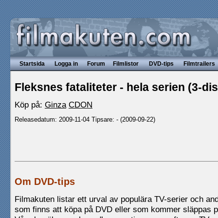
Startsida
Logga in
Forum
Filmlistor
DVD-tips
Filmtrailers
Fleksnes fataliteter - hela serien (3-di
Köp på:
Ginza
CDON
Releasedatum: 2009-11-04 Tipsare: - (2009-09-22)
Om DVD-tips
Filmakuten listar ett urval av populära TV-serier och andr
som finns att köpa på DVD eller som kommer släppas 