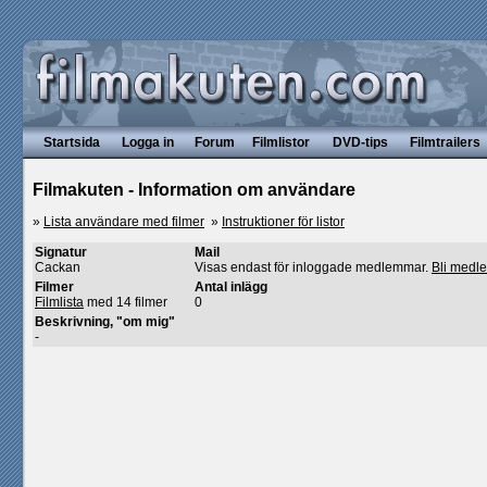
Startsida
Logga in
Forum
Filmlistor
DVD-tips
Filmtrailers
Filmakuten - Information om användare
»
Lista användare med filmer
»
Instruktioner för listor
Signatur
Mail
Cackan
Visas endast för inloggade medlemmar.
Bli medl
Filmer
Antal inlägg
Filmlista
med 14 filmer
0
Beskrivning, "om mig"
-