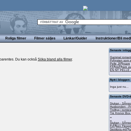
Roliga filmer
Filmer säljes
Länkar/Guider
Instruktioner/Bli me
Senaste inläg
Gammal romanti
m parentes. Du kan också
Söka bland alla filmer
.
PrÃ¤sten som s
Pelle JÃ¶nsare
FÃ¶rstÃ¶rare av
EN NY PELLE 
Nytt i bloggen
Inga just nu...
Senaste DVD-t
Sjukan - SÃ¤s
Husbonden - Pi
Trolltyg i tomt
Tre Kronor Box
..
..
Sjukan - SÃ¤s
FrÃ¶ken Flegg
Semlons grÃ¶na