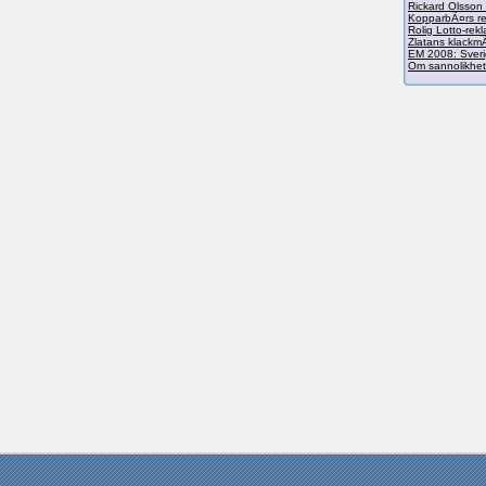
Rickard Olsson 
KopparbÃ¤rs re
Rolig Lotto-rek
Zlatans klackmÃ
EM 2008: Sverig
Om sannolikhet