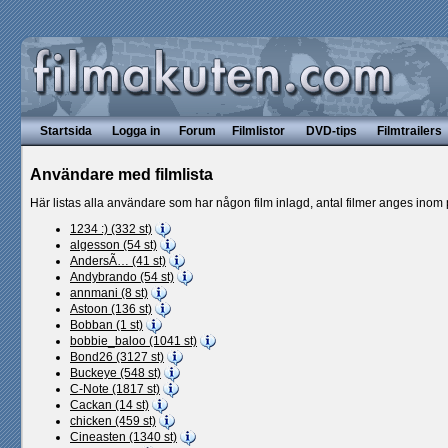
Startsida
Logga in
Forum
Filmlistor
DVD-tips
Filmtrailers
Användare med filmlista
Här listas alla användare som har någon film inlagd, antal filmer anges ino
1234 :) (332 st)
algesson (54 st)
AndersÃ… (41 st)
Andybrando (54 st)
annmani (8 st)
Astoon (136 st)
Bobban (1 st)
bobbie_baloo (1041 st)
Bond26 (3127 st)
Buckeye (548 st)
C-Note (1817 st)
Cackan (14 st)
chicken (459 st)
Cineasten (1340 st)