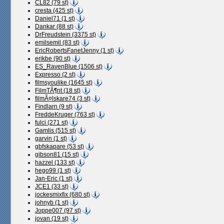
CL82 (79 st)
cresta (425 st)
Daniel71 (1 st)
Dankar (88 st)
DrFreudstein (3375 st)
emilsemil (83 st)
EricRobertsFanetJenny (1 st)
erikbe (90 st)
ES_RavenBlue (1506 st)
Expresso (2 st)
filmsyoulike (1645 st)
FilmTÃ¶nt (18 st)
filmÃ¤lskare74 (3 st)
Findlarn (9 st)
FreddeKruger (763 st)
fulci (271 st)
Gamlis (515 st)
garvin (1 st)
gbfskapare (53 st)
gibson81 (15 st)
hazzel (133 st)
hego99 (1 st)
Jan-Eric (1 st)
JCE1 (33 st)
jockesmixfix (680 st)
johnyb (1 st)
Joppe007 (97 st)
jovan (19 st)