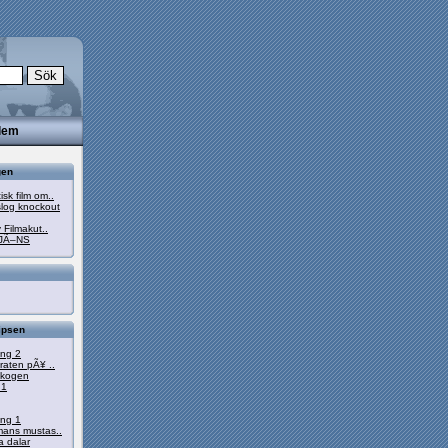
dlem
gen
sk film om..
log knockout
 Filmakut..
JÃ–NS
ipsen
ong 2
raten pÃ¥ ..
eskogen
 1
ong 1
mans mustas..
 dalar