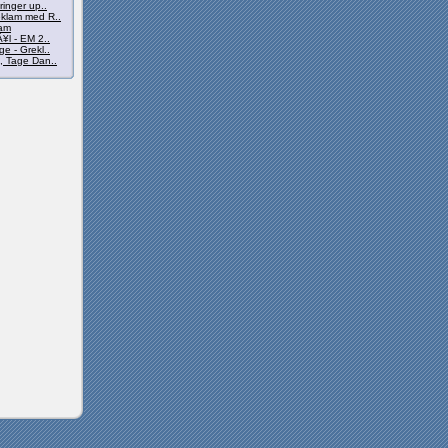
ringer up..
klam med R..
lam
¥l - EM 2..
e - Grekl..
, Tage Dan..