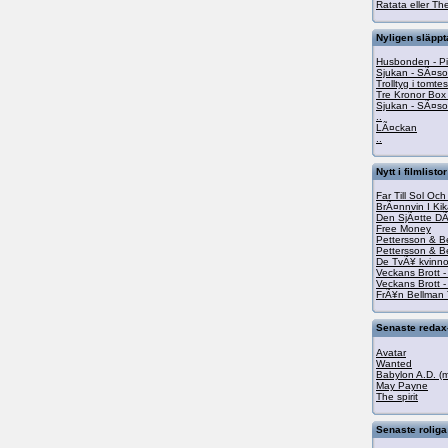
Ratata eller The
Nyligen släpp
Husbonden - Pi
Sjukan - SÃ¤s
Trolltyg i tomt
Tre Kronor Box
Sjukan - SÃ¤s
..
LÃ¤ckan
..
Nytt i filmlistor
Far Till Sol Oc
BrÃ¤nnvin I Kik
Den SjÃ¤tte D
Free Money
Pettersson & B
Pettersson & B
De TvÃ¥ kvinn
Veckans Brott -
Veckans Brott -
FrÃ¥n Bellman T
Senaste redax-
Avatar
Wanted
Babylon A.D. (m
May Payne
The spirit
Senaste roliga