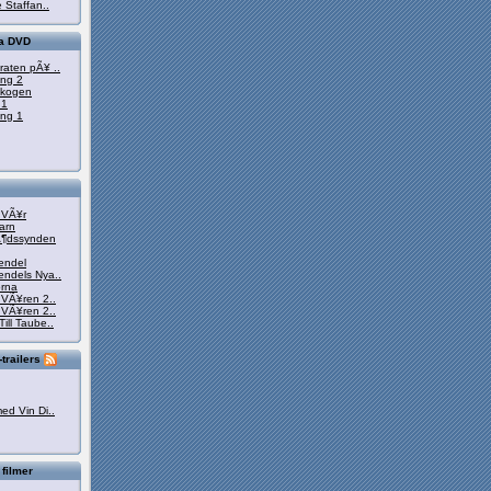
 Staffan..
ta DVD
raten pÃ¥ ..
ong 2
eskogen
 1
ong 1
h VÃ¥r
arn
Ã¶dssynden
endel
endels Nya..
orna
 VÃ¥ren 2..
 VÃ¥ren 2..
ill Taube..
trailers
ed Vin Di..
 filmer