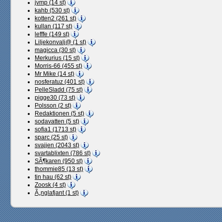
jvmp (14 st)
kahb (530 st)
kotten2 (261 st)
kullan (117 st)
lefffe (149 st)
Liljekonvalj@ (1 st)
magicca (30 st)
Merkurius (15 st)
Morris-66 (455 st)
Mr Mike (14 st)
nosferatuz (401 st)
PelleSladd (75 st)
pigge30 (73 st)
Polsson (2 st)
Redaktionen (5 st)
sodavatten (5 st)
sofia1 (1713 st)
sparc (25 st)
svajjen (2043 st)
svartablixten (786 st)
SÃ¶karen (950 st)
thommie85 (13 st)
tin hau (62 st)
Zoosk (4 st)
Ã„nglafjant (1 st)