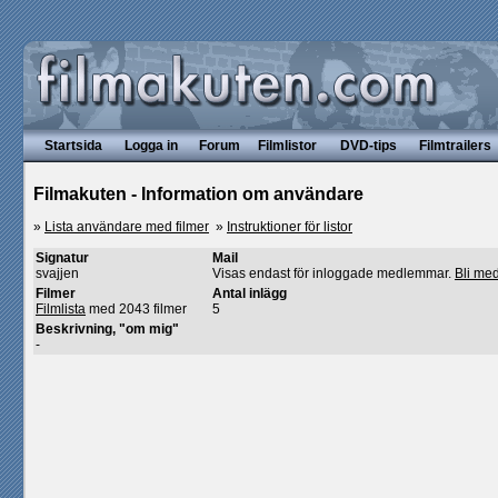
Startsida
Logga in
Forum
Filmlistor
DVD-tips
Filmtrailers
Filmakuten - Information om användare
»
Lista användare med filmer
»
Instruktioner för listor
Signatur
Mail
svajjen
Visas endast för inloggade medlemmar.
Bli me
Filmer
Antal inlägg
Filmlista
med 2043 filmer
5
Beskrivning, "om mig"
-