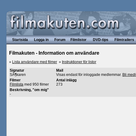
Startsida
Logga in
Forum
Filmlistor
DVD-tips
Filmtrailers
Filmakuten - Information om användare
»
Lista användare med filmer
»
Instruktioner för listor
Signatur
Mail
SÃ¶karen
Visas endast för inloggade medlemmar.
Bli med
Filmer
Antal inlägg
Filmlista
med 950 filmer
273
Beskrivning, "om mig"
-