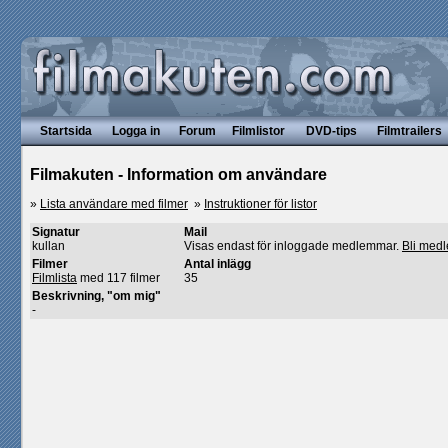
Startsida
Logga in
Forum
Filmlistor
DVD-tips
Filmtrailers
Filmakuten - Information om användare
»
Lista användare med filmer
»
Instruktioner för listor
Signatur
Mail
kullan
Visas endast för inloggade medlemmar.
Bli med
Filmer
Antal inlägg
Filmlista
med 117 filmer
35
Beskrivning, "om mig"
-